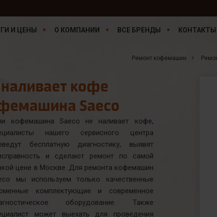
ГИ И ЦЕНЫ
О КОМПАНИИ
ВСЕ БРЕНДЫ
КОНТАКТЫ
Ремонт кофемашин
Ремо
 наливает кофе
фемашина Saeco
ли кофемашина Saeco не наливает кофе,
ециалисты нашего сервисного центра
оведут бесплатную диагностику, выявят
исправность и сделают ремонт по самой
зкой цене в Москве. Для ремонта кофемашин
eco мы используем только качественные
рменные комплектующие и современное
агностическое оборудование. Также
ециалист может выехать для проведения