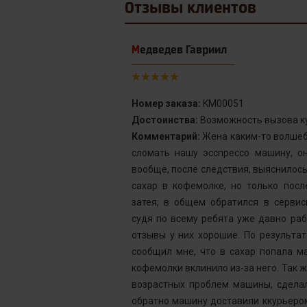
Отзывы
клиентов
Медведев Гавриил
Номер заказа:
KM00051
Достоинства:
Возможность вызова к
шину, долго
Комментарий:
Жена каким-то волше
есу Николай
сломать нашу эсспрессо машину, о
ми которой он
вообще, после следствия, выяснилось
 им, ответил
сахар в кофемолке, но только посл
по вероятным
затея, в общем обратился в серви
торый приехал
судя по всему ребята уже давно раб
рые были ясны
отзывы у них хорошие. По результа
будет готова,
сообщил мне, что в сахар попала м
ны, меня всё
кофемолки вклинило из-за него. Так 
возрастных проблем машины, сделал
обратно машину доставили ккурьером