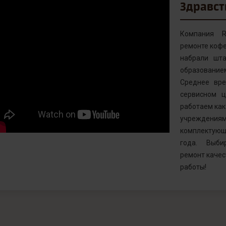
Здравст
Компания R
ремонте кофе
набрали шта
образовани
Среднее вр
сервисном ц
работаем как 
учреждениям
комплектующ
года. Выби
ремонт качес
работы!