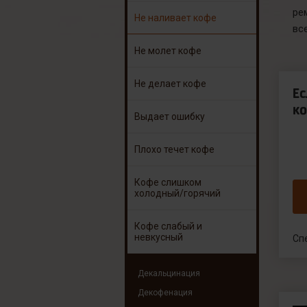
ре
Не наливает кофе
вс
Не молет кофе
Не делает кофе
Е
ко
Выдает ошибку
Плохо течет кофе
Кофе слишком
холодный/горячий
Кофе слабый и
невкусный
Сп
Декальцинация
Декофенация