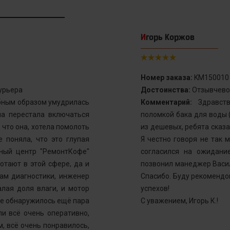
Игорь Коржов
Номер заказа:
KM150010
урьера
Достоинства:
Отзывчево
бным образом умудрилась
Комментарий:
Здравств
на перестала включаться
поломкой бака для воды (
 что она, хотела помолоть
из дешевых, ребята сказа
е поняла, что это глупая
Я честно говоря не так 
сный центр "РемонтКофе"
согласился на ожидани
отают в этой сфере, да и
позвонил манеджер Васил
там диагностики, инженер
Спасибо. Буду рекомендо
алая доля влаги, и мотор
успехов!
же обнаружилось ещё пара
С уважением, Игорь К.!
и всё очень оперативно,
, всё очень понравилось,