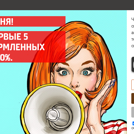
НЯ!
а
РВЫЕ 5
ОРМЛЕННЫХ
с
Гарантия
Диагностика 0 р
0%.
Предоставляем гарантию
Бесплатно* выявим
на все выполненные
причину поломки в
работы до 12 мес.
кратчайшие сроки.
Выезд мастера
Комплектующие
Оперативный выезд
Используем только
мастера на объект
качественные запчасти
заказчика в день заказа.
ААА класса.
о