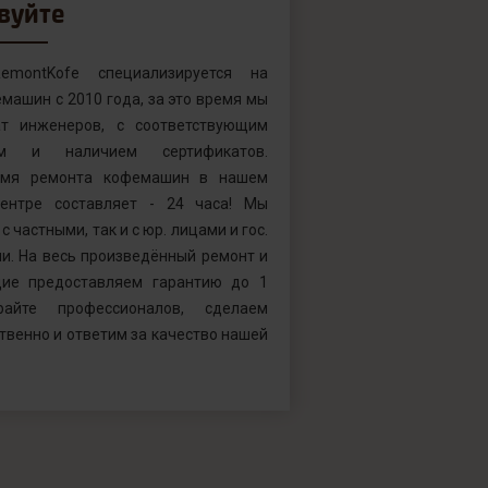
вуйте
emontKofe специализируется на
машин с 2010 года, за это время мы
т инженеров, с соответствующим
ем и наличием сертификатов.
емя ремонта кофемашин в нашем
ентре составляет - 24 часа! Мы
с частными, так и с юр. лицами и гос.
и. На весь произведённый ремонт и
ие предоставляем гарантию до 1
райте профессионалов, сделаем
твенно и ответим за качество нашей