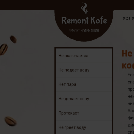
УСЛУ
Не
Не включается
ко
Не подает воду
Ес
сп
Нет пара
пр
не
Не делает пену
ни
Sa
Протекает
фи
ди
Не греет воду
сп