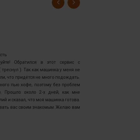
Бубнов Арт
Номер заказ
сть
Достоинства
уйте! Обратился в этот сервис с
Комментарий
 треснул ). Так как машинка у меня не
проблема бы
ли, что придётся не много подождать.
стало очень 
много пью кофе, поэтому без проблем
Пытались по
е. Прошло около 2-х дней, как мне
компанию. П
ий и сказал, что моя машинка готова.
отвез кофема
вать вас своим знакомым. Желаю вам
звонились и 
на ремонт 
кофемашину. 