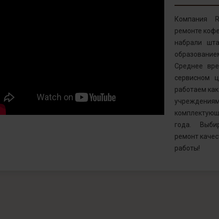
Компания R
ремонте кофе
набрали шта
образовани
Среднее вр
сервисном ц
работаем как 
учреждениям
комплектующ
года. Выби
ремонт качес
работы!