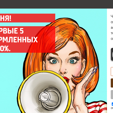
НЯ!
а
РВЫЕ 5
ОРМЛЕННЫХ
с
Гарантия
Диагностика 0 р
0%.
Предоставляем гарантию
Бесплатно* выявим
на все выполненные
причину поломки в
работы до 12 мес.
кратчайшие сроки.
Выезд мастера
Комплектующие
Оперативный выезд
Используем только
мастера на объект
качественные запчасти
заказчика в день заказа.
ААА класса.
о