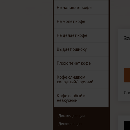
Не наливает кофе
Не молет кофе
Не делает кофе
З
Выдает ошибку
Плохо течет кофе
Кофе слишком
холодный/горячий
Сп
Кофе слабый и
невкусный
Декальцинация
Декофенация