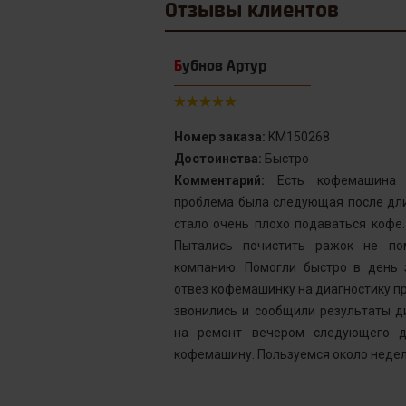
Отзывы
клиентов
Бубнов Артур
Номер заказа:
KM150268
Достоинства:
Быстро
от сервис с
Комментарий:
Есть кофемашина S
инка у меня не
проблема была следующая после дли
го подождать.
стало очень плохо подаваться кофе
у без проблем
Пытались почистить ражок не по
ней, как мне
компанию. Помогли быстро в день 
шинка готова.
отвез кофемашинку на диагностику пр
ым. Желаю вам
звонились и сообщили результаты д
на ремонт вечером следующего д
кофемашину. Пользуемся около недел