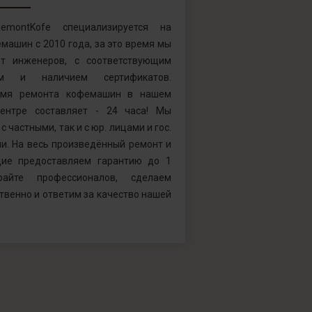
emontKofe специализируется на
машин с 2010 года, за это время мы
т инженеров, с соответствующим
ем и наличием сертификатов.
емя ремонта кофемашин в нашем
ентре составляет - 24 часа! Мы
с частными, так и с юр. лицами и гос.
и. На весь произведённый ремонт и
ие предоставляем гарантию до 1
райте профессионалов, сделаем
твенно и ответим за качество нашей