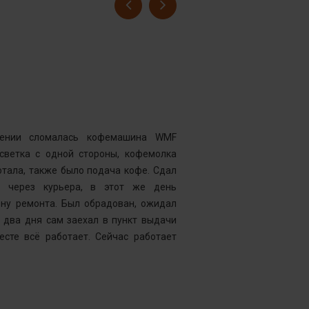
Гусев Серге
Номер заказ
Достоинства
нии сломалась кофемашина WMF
Комментарий
дсветка с одной стороны, кофемолка
выдавать оч
тала, также было подача кофе. Сдал
открывать чи
у через курьера, в этот же день
центр “Рем
ену ремонта. Был обрадован, ожидал
Менеджер к
 два дня сам заехал в пункт выдачи
службу, кото
есте всё работает. Сейчас работает
что требуетс
следующий д