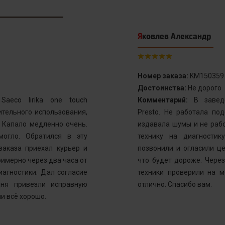
Яковлев Александр
Номер заказа:
KM150359
Достоинства:
Не дорого
aeco lirika one touch
Комментарий:
В заведе
тельного использования,
Presto. Не работала по
. Капало медленно очень.
издавала шумы и не рабо
могло. Обратился в эту
технику на диагностик
заказа приехал курьер и
позвонили и огласили ц
имерно через два часа от
что будет дороже. Через
иагностики. Дал согласие
техники проверили на м
ня привезли исправную
отлично. Спасибо вам.
и всё хорошо.