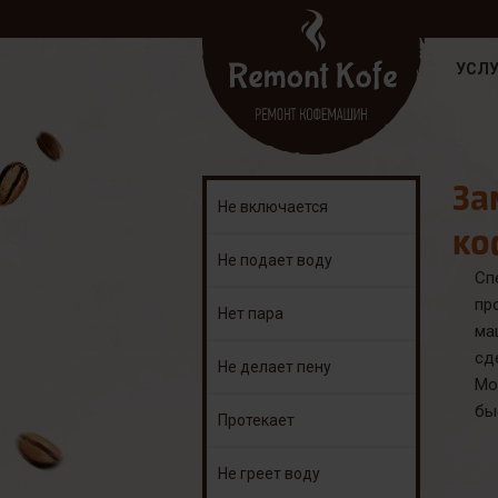
УСЛУ
За
Не включается
ко
Не подает воду
Сп
пр
Нет пара
ма
сд
Не делает пену
Мо
бы
Протекает
Не греет воду