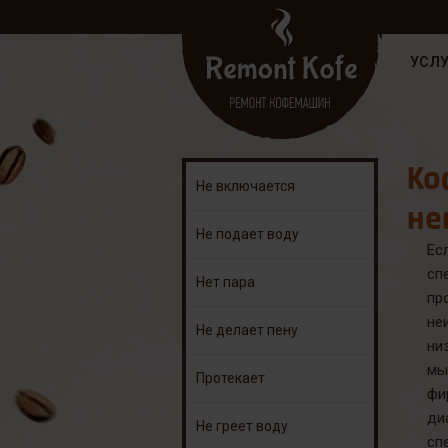
УСЛУ
Ко
Не включается
не
Не подает воду
Ес
сп
Нет пара
пр
не
Не делает пену
ни
мы
Протекает
фи
ди
Не греет воду
сп