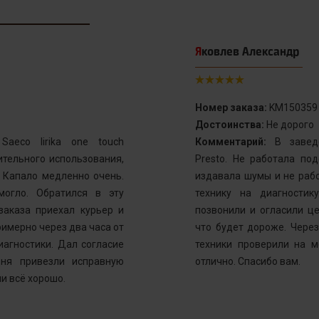
Яковлев Александр
Номер заказа:
KM150359
Достоинства:
Не дорого
aeco lirika one touch
Комментарий:
В заведе
тельного использования,
Presto. Не работала по
. Капало медленно очень.
издавала шумы и не рабо
могло. Обратился в эту
технику на диагностик
заказа приехал курьер и
позвонили и огласили ц
имерно через два часа от
что будет дороже. Через
иагностики. Дал согласие
техники проверили на м
ня привезли исправную
отлично. Спасибо вам.
и всё хорошо.