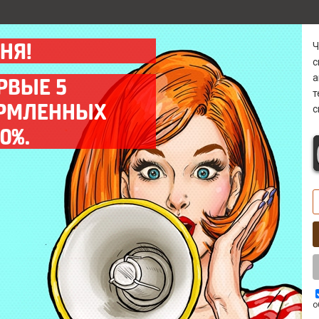
НЯ!
а
РВЫЕ 5
ОРМЛЕННЫХ
с
Гарантия
Диагностика 0 р
0%.
Предоставляем гарантию
Бесплатно* выявим
на все выполненные
причину поломки в
работы до 12 мес.
кратчайшие сроки.
Выезд мастера
Комплектующие
Оперативный выезд
Используем только
мастера на объект
качественные запчасти
заказчика в день заказа.
ААА класса.
о