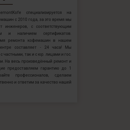
emontKofe специализируется на
машин с 2010 года, за это время мы
т инженеров, с соответствующим
ем и наличием сертификатов.
емя ремонта кофемашин в нашем
ентре составляет - 24 часа! Мы
с частными, так и с юр. лицами и гос.
и. На весь произведённый ремонт и
ие предоставляем гарантию до 1
райте профессионалов, сделаем
твенно и ответим за качество нашей