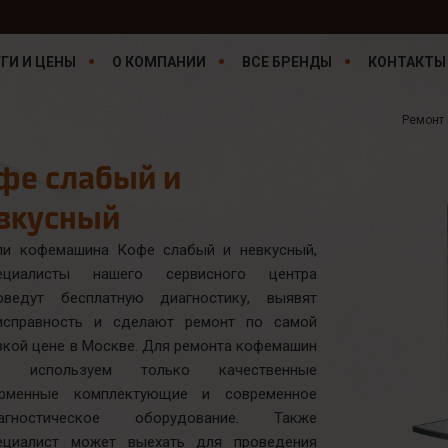
ГИ И ЦЕНЫ
О КОМПАНИИ
ВСЕ БРЕНДЫ
КОНТАКТЫ
Ремонт
фе слабый и
вкусный
ли кофемашина Кофе слабый и невкусный,
ециалисты нашего сервисного центра
оведут бесплатную диагностику, выявят
исправность и сделают ремонт по самой
зкой цене в Москве. Для ремонта кофемашин
 используем только качественные
рменные комплектующие и современное
агностическое оборудование. Также
ециалист может выехать для проведения