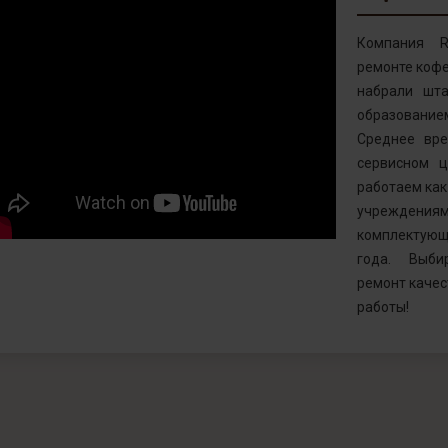
Компания R
ремонте кофе
набрали шта
образовани
Среднее вр
сервисном ц
работаем как 
учреждениям
комплектующ
года. Выби
ремонт качес
работы!