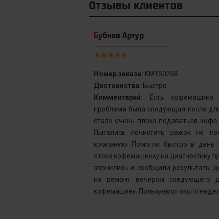
Отзывы
клиентов
Бубнов Артур
Номер заказа:
KM150268
Достоинства:
Быстро
от сервис с
Комментарий:
Есть кофемашина S
инка у меня не
проблема была следующая после дли
го подождать.
стало очень плохо подаваться кофе
у без проблем
Пытались почистить ражок не по
ней, как мне
компанию. Помогли быстро в день 
шинка готова.
отвез кофемашинку на диагностику пр
ым. Желаю вам
звонились и сообщили результаты д
на ремонт вечером следующего д
кофемашину. Пользуемся около недел