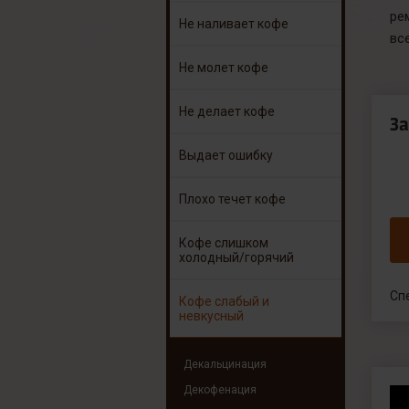
ре
Не наливает кофе
вс
Не молет кофе
Не делает кофе
З
Выдает ошибку
Плохо течет кофе
Кофе слишком
холодный/горячий
Сп
Кофе слабый и
невкусный
Декальцинация
Декофенация