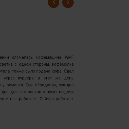
Гусев Серге
Номер заказ
Достоинства
нии сломалась кофемашина WMF
Комментарий
дсветка с одной стороны, кофемолка
выдавать оч
тала, также было подача кофе. Сдал
открывать чи
у через курьера, в этот же день
центр “Рем
ену ремонта. Был обрадован, ожидал
Менеджер к
 два дня сам заехал в пункт выдачи
службу, кото
есте всё работает. Сейчас работает
что требуетс
следующий д