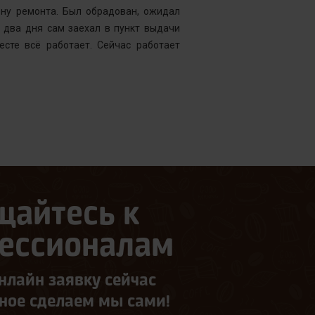
ену ремонта. Был обрадован, ожидал
Менеджер к
 два дня сам заехал в пункт выдачи
службу, кото
есте всё работает. Сейчас работает
что требуетс
следующий д
щайтесь к
ессионалам
нлайн заявку сейчас
ьное сделаем мы сами!