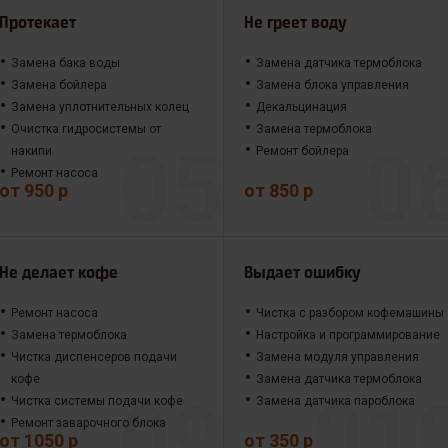
Протекает
Не греет воду
Замена бака воды
Замена датчика термоблока
Замена бойлера
Замена блока управления
Замена уплотнительных колец
Декальцинация
Очистка гидросистемы от
Замена термоблока
накипи
Ремонт бойлера
Ремонт насоса
от 950 р
от 850 р
Не делает кофе
Выдает ошибку
Ремонт насоса
Чистка с разбором кофемашины
Замена термоблока
Настройка и программирование
Чистка диспенсеров подачи
Замена модуля управления
кофе
Замена датчика термоблока
Чистка системы подачи кофе
Замена датчика пароблока
Ремонт заварочного блока
от 1050 р
от 350 р