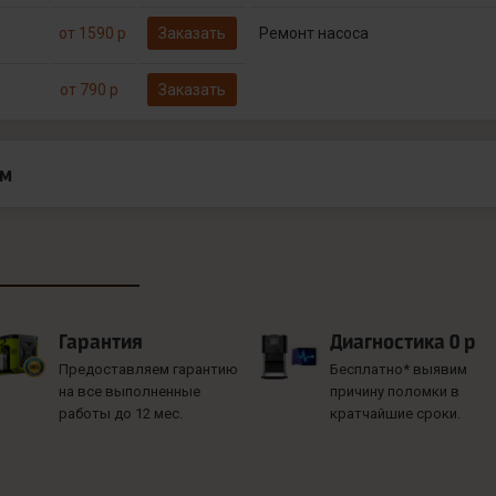
от 1590 р
Заказать
Ремонт насоса
от 790 р
Заказать
ам
Гарантия
Диагностика 0 р
Предоставляем гарантию
Бесплатно* выявим
на все выполненные
причину поломки в
работы до 12 мес.
кратчайшие сроки.