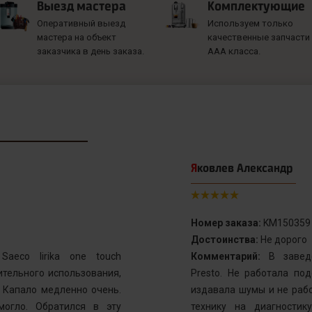
Выезд мастера
Комплектующие
Оперативный выезд
Используем только
мастера на объект
качественные запчасти
заказчика в день заказа.
ААА класса.
Яковлев Александр
Номер заказа:
KM150359
Достоинства:
Не дорого
aeco lirika one touch
Комментарий:
В заведе
тельного использования,
Presto. Не работала по
. Капало медленно очень.
издавала шумы и не рабо
могло. Обратился в эту
технику на диагностик