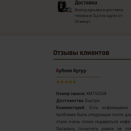
Доставка
Выезд курьера и доставка
техники в СЦ и на адрес от
30 минут.
Отзывы
клиентов
Бубнов Артур
Номер заказа:
KM150268
Достоинства:
Быстро
от сервис с
Комментарий:
Есть кофемашина S
инка у меня не
проблема была следующая после дли
го подождать.
стало очень плохо подаваться кофе
у без проблем
Пытались почистить ражок не по