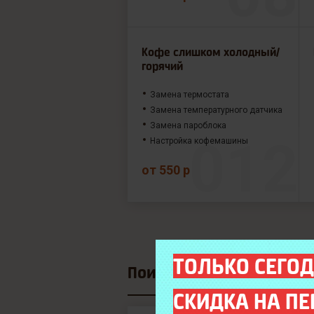
Кофе слишком холодный/
горячий
Замена термостата
Замена температурного датчика
Замена пароблока
Настройка кофемашины
от 550 р
ТОЛЬКО СЕГОД
Поиск модели
СКИДКА НА ПЕ