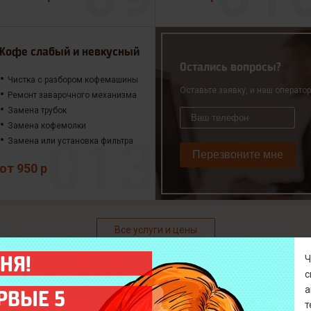
Кофе слабый и невкусный
Остались вопросы?
Чистка с разбором кофемашины
Оставьте заявку, и наш операто
Ремонт заварочного механизма
Замена трубок
Замена кофемолки
Замена или установка фильтра
Перезвоните мне
от 950 р
Все услуги и цены
НЯ!
а
РВЫЕ 5