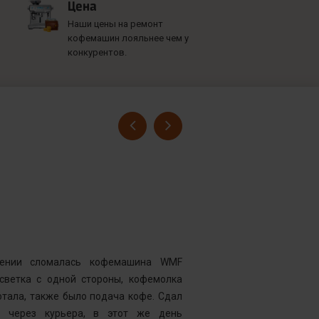
Цена
Наши цены на ремонт
кофемашин лояльнее чем у
конкурентов.
Гусев Серге
Номер заказ
Достоинства
нии сломалась кофемашина WMF
Комментарий
дсветка с одной стороны, кофемолка
выдавать оч
тала, также было подача кофе. Сдал
открывать чи
у через курьера, в этот же день
центр “Рем