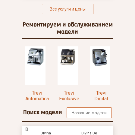
Все услуги и цены
Ремонтируем и
обслуживанием
модели
la
Trevi
Trevi
Trevi
Tre
Automatica
Exclusive
Digital
Digi
Pl
Поиск модели
D
Divina
Divina De