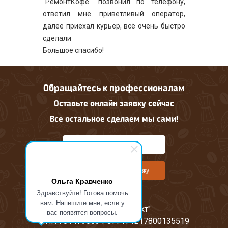
"РемонтКофе" позвонил по телефону,
ответил мне приветливый оператор,
далее приехал курьер, всё очень быстро
сделали
Большое спасибо!
Обращайтесь к профессионалам
Оставьте онлайн заявку сейчас
Все остальное сделаем мы сами!
Оставить онлайн заявку
Ольга Кравченко
Здравствуйте! Готова помочь
вам. Напишите мне, если у
ООО "М-Проджект"
вас появятся вопросы.
ИНН 7814796634 ОГРН 1217800135519