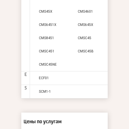
CMS45X
CMS4601
CMS6451X
CMS645X
CMS8451
CMSC45
CMSC451
CMSC45B
CMSC45NE
E
ECF01
S
SCM1-1
Цены по услугам