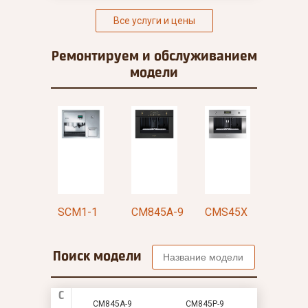
Все услуги и цены
Ремонтируем и
обслуживанием
модели
S6451X
SCM1-1
CM845A-9
CMS45X
CMSC
Поиск модели
C
CM845A-9
CM845P-9