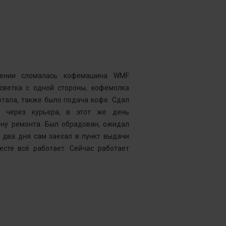
Гусев Серге
Номер заказ
Достоинства
нии сломалась кофемашина WMF
Комментарий
дсветка с одной стороны, кофемолка
выдавать оч
тала, также было подача кофе. Сдал
открывать чи
у через курьера, в этот же день
центр “Рем
ену ремонта. Был обрадован, ожидал
Менеджер к
 два дня сам заехал в пункт выдачи
службу, кото
есте всё работает. Сейчас работает
что требуетс
следующий д