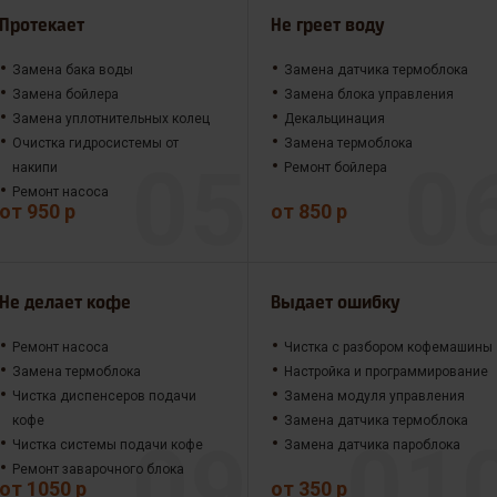
Протекает
Не греет воду
Замена бака воды
Замена датчика термоблока
Замена бойлера
Замена блока управления
Замена уплотнительных колец
Декальцинация
Очистка гидросистемы от
Замена термоблока
накипи
Ремонт бойлера
Ремонт насоса
от 950 р
от 850 р
Не делает кофе
Выдает ошибку
Ремонт насоса
Чистка с разбором кофемашины
Замена термоблока
Настройка и программирование
Чистка диспенсеров подачи
Замена модуля управления
кофе
Замена датчика термоблока
Чистка системы подачи кофе
Замена датчика пароблока
Ремонт заварочного блока
от 1050 р
от 350 р