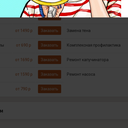
Бесплатно*
Заказать
Диагностика
от 1790 р
Заказать
Замена микровыключателей
от 1490 р
Заказать
Замена тена
пы
от 690 р
Заказать
Комплексная профилактика
от 1690 р
Заказать
Ремонт капучинатора
от 1590 р
Заказать
Ремонт насоса
от 790 р
Заказать
ам