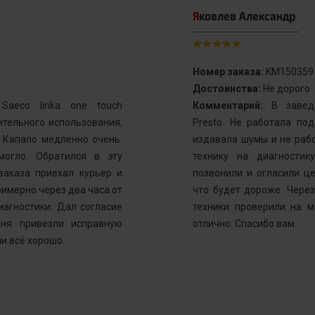
Яковлев Александр
Номер заказа:
KM150359
Достоинства:
Не дорого
aeco lirika one touch
Комментарий:
В заведе
тельного использования,
Presto. Не работала по
. Капало медленно очень.
издавала шумы и не рабо
могло. Обратился в эту
технику на диагностик
заказа приехал курьер и
позвонили и огласили ц
имерно через два часа от
что будет дороже. Через
иагностики. Дал согласие
техники проверили на м
ня привезли исправную
отлично. Спасибо вам.
и всё хорошо.