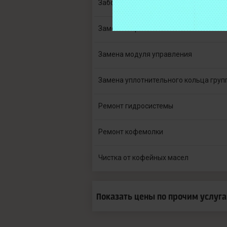
Забор кофемашины в сервис
Замена жерновов
Замена модуля управления
Замена уплотнительного кольца груп
Ремонт гидросистемы
Ремонт кофемолки
Чистка от кофейных масел
Показать цены по прочим услуг