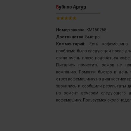
Бубнов Артур
Номер заказа:
KM150268
Достоинства:
Быстро
от сервис с
Комментарий:
Есть кофемашина S
инка у меня не
проблема была следующая после дли
го подождать.
стало очень плохо подаваться кофе
у без проблем
Пытались почистить ражок не по
ней, как мне
компанию. Помогли быстро в день 
шинка готова.
отвез кофемашинку на диагностику пр
ым. Желаю вам
звонились и сообщили результаты д
на ремонт вечером следующего д
кофемашину. Пользуемся около недел