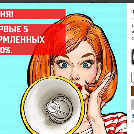
SCM-2915
SCM-2916
НЯ!
SCM-2919
SCM-2920
а
РВЫЕ 5
SCM-2925
SCM-2926
ОРМЛЕННЫХ
с
SCM-2935
SCM-2937
0%.
SCM-2943
SCM-2944
от 790 р
Заказать
Декофенация
о