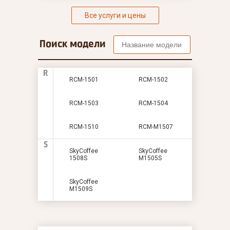
Все услуги и цены
Поиск модели
R
RCM-1501
RCM-1502
RCM-1503
RCM-1504
RCM-1510
RСM-M1507
S
SkyCoffee
SkyCoffee
1508S
M1505S
SkyCoffee
M1509S