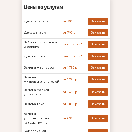
Цены по услугам
Декальцинация
от 790 р
Заказать
Декофенация
от 790 р
Заказать
Забор кофемашины
Бесплатно*
Заказать
в сервис
Диагностика
Бесплатно*
Заказать
Замена жерновов
от 1790 р
Заказать
Замена
от 1290 р
Заказать
микровыключателей
Замена модуля
от 1490 р
Заказать
управления
Замена тена
от 1890 р
Заказать
Замена
уплотнительного
от 690 р
Заказать
кольца группы
Комплексная