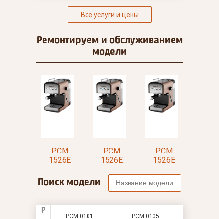
Все услуги и цены
Ремонтируем и
обслуживанием
модели
PCM
PCM
PCM
PCM
P
1526E
1526E
1526E
1526E
152
Поиск модели
P
PCM 0101
PCM 0105