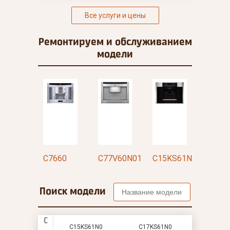
Все услуги и цены
Ремонтируем и
обслуживанием
модели
7KS61N0
C7660
C77V60N01
C15KS61N0
C17K
Поиск модели
C
C15KS61N0
C17KS61N0