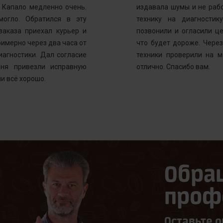
. Капало медленно очень.
издавала шумы и не рабо
могло. Обратился в эту
технику на диагностик
заказа приехал курьер и
позвонили и огласили ц
имерно через два часа от
что будет дороже. Через
иагностики. Дал согласие
техники проверили на м
ня привезли исправную
отлично. Спасибо вам.
и всё хорошо.
Обра
проф
Оставьте о