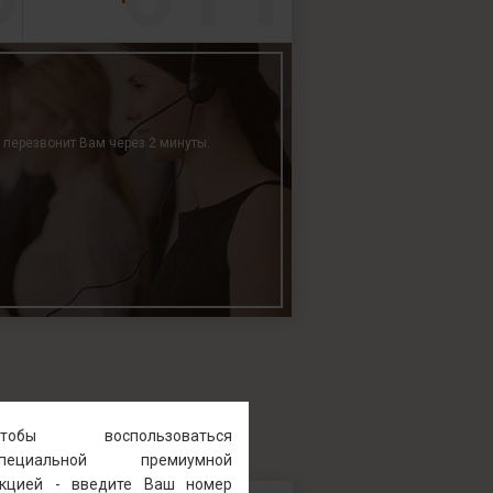
р перезвонит Вам через 2 минуты.
Чтобы воспользоваться
специальной премиумной
кцией - введите Ваш номер