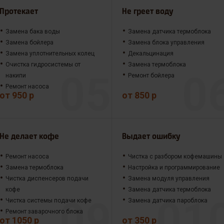
Протекает
Не греет воду
Замена бака воды
Замена датчика термоблока
Замена бойлера
Замена блока управления
Замена уплотнительных колец
Декальцинация
Очистка гидросистемы от
Замена термоблока
накипи
Ремонт бойлера
Ремонт насоса
от 950 р
от 850 р
Не делает кофе
Выдает ошибку
Ремонт насоса
Чистка с разбором кофемашины
Замена термоблока
Настройка и программирование
Чистка диспенсеров подачи
Замена модуля управления
кофе
Замена датчика термоблока
Чистка системы подачи кофе
Замена датчика пароблока
Ремонт заварочного блока
от 1050 р
от 350 р