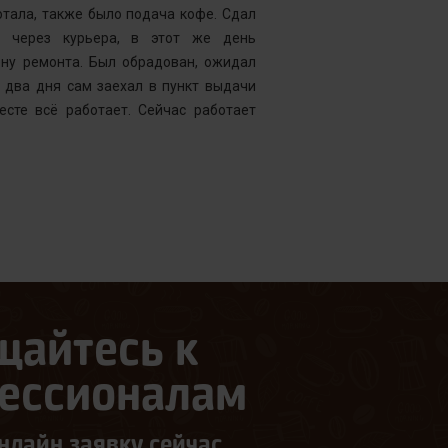
тала, также было подача кофе. Сдал
открывать чи
у через курьера, в этот же день
центр “Рем
ену ремонта. Был обрадован, ожидал
Менеджер к
 два дня сам заехал в пункт выдачи
службу, кото
есте всё работает. Сейчас работает
что требуетс
следующий д
щайтесь к
ессионалам
нлайн заявку сейчас