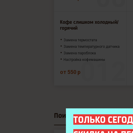
Кофе слишком холодный/
горячий
Замена термостата
Замена температурного датчика
Замена пароблока
Настройка кофемашины
от 550 р
Поиск модели
ТОЛЬКО СЕГОД