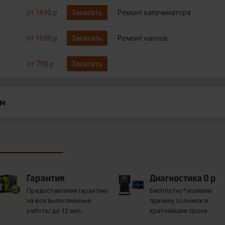
от 1690 р
Заказать
Ремонт капучинатора
от 1590 р
Заказать
Ремонт насоса
от 790 р
Заказать
ам
Гарантия
Диагностика 0 р
Предоставляем гарантию
Бесплатно* выявим
на все выполненные
причину поломки в
работы до 12 мес.
кратчайшие сроки.