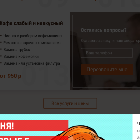
Кофе слабый и невкусный
Остались вопросы?
Чистка с разбором кофемашины
Оставьте заявку, и наш операто
Ремонт заварочного механизма
Замена трубок
Замена кофемолки
Замена или установка фильтра
Перезвоните мне
от 950 р
Все услуги и цены
НЯ!
а