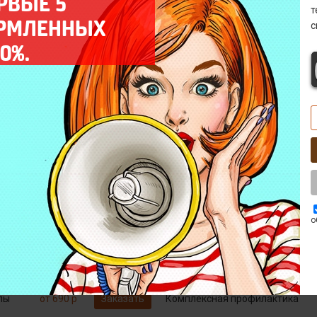
РВЫЕ 5
LSU-1187
LSU-1188
ОРМЛЕННЫХ
с
0%.
от 790 р
Заказать
Декофенация
Бесплатно*
Заказать
Диагностика
о
от 1790 р
Заказать
Замена микровыключателей
от 1490 р
Заказать
Замена тена
пы
от 690 р
Заказать
Комплексная профилактика