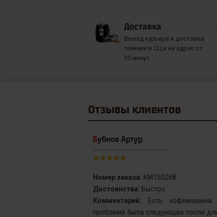
Доставка
Выезд курьера и доставка
техники в СЦ и на адрес от
30 минут.
Отзывы
клиентов
Бубнов Артур
Номер заказа:
KM150268
Достоинства:
Быстро
от сервис с
Комментарий:
Есть кофемашина S
инка у меня не
проблема была следующая после дли