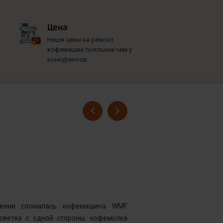
Цена
Наши цены на ремонт
кофемашин лояльнее чем у
конкурентов.
Гусев Серге
Номер заказ
Достоинства
нии сломалась кофемашина WMF
Комментарий
дсветка с одной стороны, кофемолка
выдавать оч