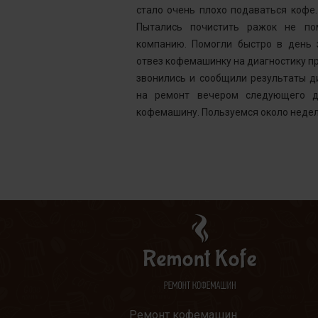
го подождать.
стало очень плохо подаваться кофе
у без проблем
Пытались почистить ражок не по
ней, как мне
компанию. Помогли быстро в день 
шинка готова.
отвез кофемашинку на диагностику пр
ым. Желаю вам
звонились и сообщили результаты д
на ремонт вечером следующего д
кофемашину. Пользуемся около недел
Ремонт кофемашин