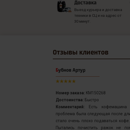
Доставка
Выезд курьера и доставка
техники в СЦ и на адрес от
30 минут.
Отзывы
клиентов
Бубнов Артур
Номер заказа:
KM150268
Достоинства:
Быстро
от сервис с
Комментарий:
Есть кофемашина S
инка у меня не
проблема была следующая после дли
го подождать.
стало очень плохо подаваться кофе
у без проблем
Пытались почистить ражок не по