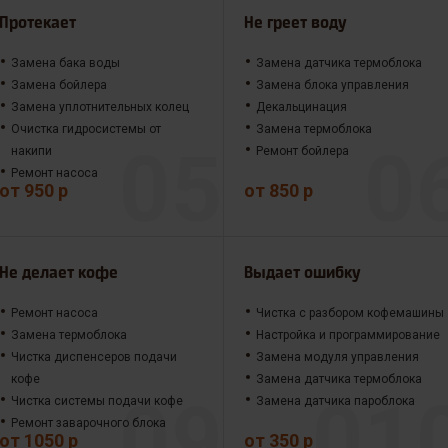
Протекает
Не греет воду
Замена бака воды
Замена датчика термоблока
Замена бойлера
Замена блока управления
Замена уплотнительных колец
Декальцинация
Очистка гидросистемы от
Замена термоблока
накипи
Ремонт бойлера
Ремонт насоса
от 950 р
от 850 р
Не делает кофе
Выдает ошибку
Ремонт насоса
Чистка с разбором кофемашины
Замена термоблока
Настройка и программирование
Чистка диспенсеров подачи
Замена модуля управления
кофе
Замена датчика термоблока
Чистка системы подачи кофе
Замена датчика пароблока
Ремонт заварочного блока
от 1050 р
от 350 р