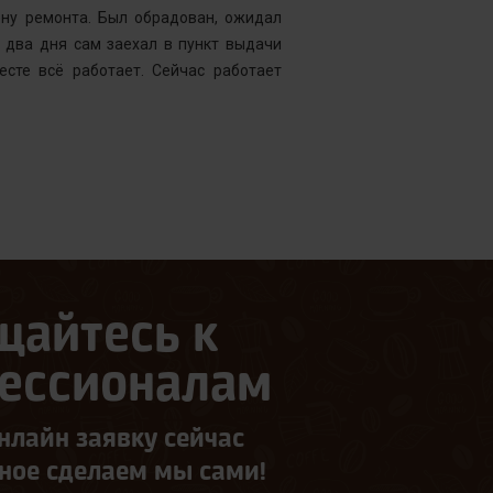
ену ремонта. Был обрадован, ожидал
Менеджер к
 два дня сам заехал в пункт выдачи
службу, кото
есте всё работает. Сейчас работает
что требуетс
следующий д
щайтесь к
ессионалам
нлайн заявку сейчас
ьное сделаем мы сами!