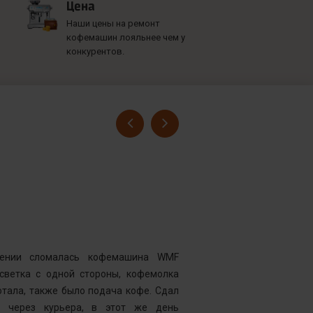
Цена
Наши цены на ремонт
кофемашин лояльнее чем у
конкурентов.
Гусев Серге
Номер заказ
Достоинства
нии сломалась кофемашина WMF
Комментарий
дсветка с одной стороны, кофемолка
выдавать оч
тала, также было подача кофе. Сдал
открывать чи
у через курьера, в этот же день
центр “Рем