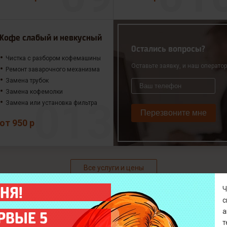
Кофе слабый и невкусный
Остались вопросы?
Чистка с разбором кофемашины
Оставьте заявку, и наш операто
Ремонт заварочного механизма
Замена трубок
Замена кофемолки
Замена или установка фильтра
Перезвоните мне
от 950 р
Все услуги и цены
НЯ!
а
РВЫЕ 5