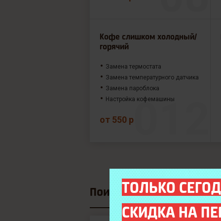
Кофе слишком холодный/
горячий
Замена термостата
Замена температурного датчика
Замена пароблока
Настройка кофемашины
от 550 р
ТОЛЬКО СЕГОД
Поиск модели
СКИДКА НА ПЕ