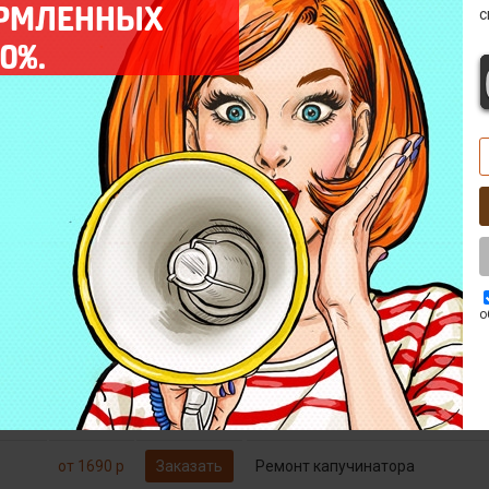
ОРМЛЕННЫХ
с
0%.
от 790 р
Заказать
Декофенация
Бесплатно*
Заказать
Диагностика
от 1790 р
Заказать
Замена микровыключателей
о
от 1490 р
Заказать
Замена тена
пы
от 690 р
Заказать
Комплексная профилактика
от 1690 р
Заказать
Ремонт капучинатора