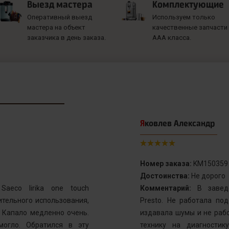
Выезд мастера
Комплектующие
Оперативный выезд
Используем только
мастера на объект
качественные запчасти
заказчика в день заказа.
ААА класса.
Яковлев Александр
Номер заказа:
KM150359
Достоинства:
Не дорого
aeco lirika one touch
Комментарий:
В заведе
тельного использования,
Presto. Не работала по
. Капало медленно очень.
издавала шумы и не рабо
могло. Обратился в эту
технику на диагностик