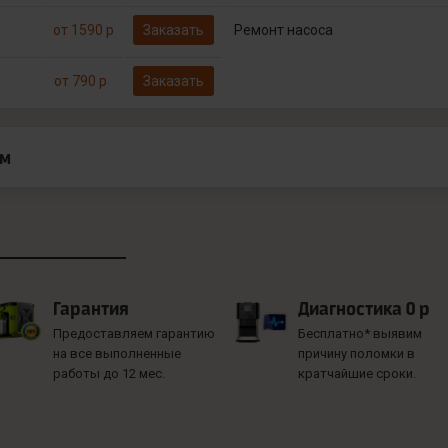
от 1590 р
Заказать
Ремонт насоса
от 790 р
Заказать
ам
Гарантия
Диагностика 0 р
Предоставляем гарантию
Бесплатно* выявим
на все выполненные
причину поломки в
работы до 12 мес.
кратчайшие сроки.