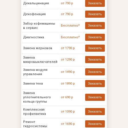
Декальцинация
от 790 р
Заказать
Декофенация
от 790 р
Заказать
Забор кофемашины
Бесплатно*
Заказать
в сервис
Диагностика
Бесплатно*
Заказать
Замена жерновов
от 1790 р
Заказать
Замена
от 1290 р
Заказать
микровыключателей
Замена модуля
от 1490 р
Заказать
управления
Замена тена
от 1890 р
Заказать
Замена
уплотнительного
от 690 р
Заказать
кольца группы
Комплексная
от 1090 р
Заказать
профилактика
Ремонт
от 1690 р
Заказать
гидросистемы