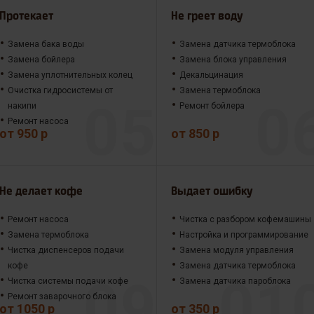
Протекает
Не греет воду
Замена бака воды
Замена датчика термоблока
Замена бойлера
Замена блока управления
Замена уплотнительных колец
Декальцинация
Очистка гидросистемы от
Замена термоблока
накипи
Ремонт бойлера
Ремонт насоса
от 950 р
от 850 р
Не делает кофе
Выдает ошибку
Ремонт насоса
Чистка с разбором кофемашины
Замена термоблока
Настройка и программирование
Чистка диспенсеров подачи
Замена модуля управления
кофе
Замена датчика термоблока
Чистка системы подачи кофе
Замена датчика пароблока
Ремонт заварочного блока
от 1050 р
от 350 р