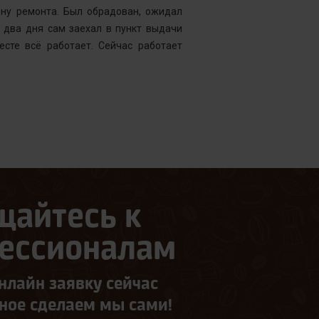
ену ремонта. Был обрадован, ожидал
Менеджер к
 два дня сам заехал в пункт выдачи
службу, кото
есте всё работает. Сейчас работает
что требуетс
следующий д
щайтесь к
ессионалам
нлайн заявку сейчас
ьное сделаем мы сами!