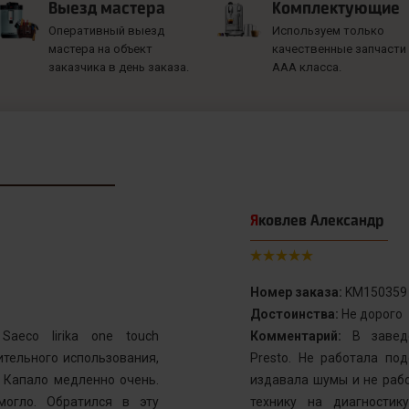
Выезд мастера
Комплектующие
Оперативный выезд
Используем только
мастера на объект
качественные запчасти
заказчика в день заказа.
ААА класса.
Яковлев Александр
Номер заказа:
KM150359
Достоинства:
Не дорого
aeco lirika one touch
Комментарий:
В заведе
тельного использования,
Presto. Не работала по
. Капало медленно очень.
издавала шумы и не рабо
могло. Обратился в эту
технику на диагностик