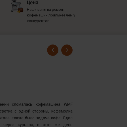
Цена
Наши цены на ремонт
кофемашин лояльнее чем у
конкурентов.
Гусев Серге
Номер заказ
Достоинства
нии сломалась кофемашина WMF
Комментарий
дсветка с одной стороны, кофемолка
выдавать оч
тала, также было подача кофе. Сдал
открывать чи
у через курьера, в этот же день
центр “Рем