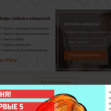
Кофе слабый и невкусный
Остались вопросы?
Чистка с разбором кофемашины
Оставьте заявку, и наш операто
Ремонт заварочного механизма
Замена трубок
Замена кофемолки
Замена или установка фильтра
Перезвоните мне
от 950 р
Все услуги и цены
НЯ!
а
РВЫЕ 5