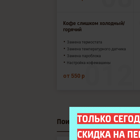
Кофе слишком холодный/
горячий
Замена термостата
Замена температурного датчика
Замена пароблока
Настройка кофемашины
от 550 р
ТОЛЬКО СЕГОД
Поиск модели
СКИДКА НА ПЕ