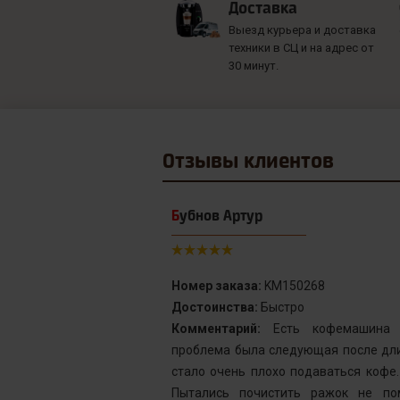
Доставка
Выезд курьера и доставка
техники в СЦ и на адрес от
30 минут.
Отзывы
клиентов
Бубнов Артур
Номер заказа:
KM150268
Достоинства:
Быстро
от сервис с
Комментарий:
Есть кофемашина S
инка у меня не
проблема была следующая после дли
го подождать.
стало очень плохо подаваться кофе
у без проблем
Пытались почистить ражок не по