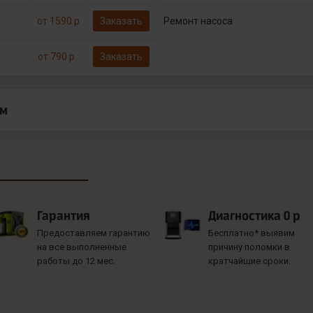
от 1590 р
Заказать
Ремонт насоса
от 790 р
Заказать
ам
Гарантия
Диагностика 0 р
Предоставляем гарантию
Бесплатно* выявим
на все выполненные
причину поломки в
работы до 12 мес.
кратчайшие сроки.