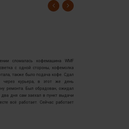
Гусев Серге
Номер заказ
Достоинства
нии сломалась кофемашина WMF
Комментарий
дсветка с одной стороны, кофемолка
выдавать оч
тала, также было подача кофе. Сдал
открывать чи
у через курьера, в этот же день
центр “Рем
ену ремонта. Был обрадован, ожидал
Менеджер к
 два дня сам заехал в пункт выдачи
службу, кото
есте всё работает. Сейчас работает
что требуетс
следующий д