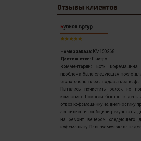
Отзывы
клиентов
Бубнов Артур
Номер заказа:
KM150268
Достоинства:
Быстро
от сервис с
Комментарий:
Есть кофемашина S
инка у меня не
проблема была следующая после дли
го подождать.
стало очень плохо подаваться кофе
у без проблем
Пытались почистить ражок не по
ней, как мне
компанию. Помогли быстро в день 
шинка готова.
отвез кофемашинку на диагностику пр
ым. Желаю вам
звонились и сообщили результаты д
на ремонт вечером следующего д
кофемашину. Пользуемся около недел