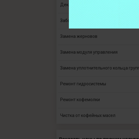
Декальцинация
Забор кофемашины в сервис
Замена жерновов
Замена модуля управления
Замена уплотнительного кольца груп
Ремонт гидросистемы
Ремонт кофемолки
Чистка от кофейных масел