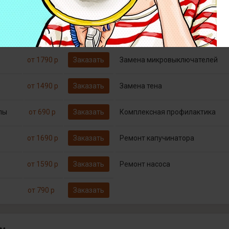
от 790 р
Заказать
Декофенация
Бесплатно*
Заказать
Диагностика
от 1790 р
Заказать
Замена микровыключателей
от 1490 р
Заказать
Замена тена
пы
от 690 р
Заказать
Комплексная профилактика
от 1690 р
Заказать
Ремонт капучинатора
от 1590 р
Заказать
Ремонт насоса
от 790 р
Заказать