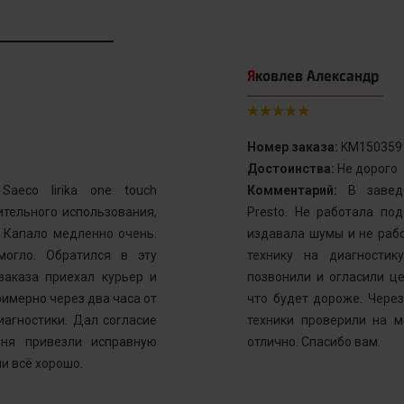
Яковлев Александр
Номер заказа:
KM150359
Достоинства:
Не дорого
aeco lirika one touch
Комментарий:
В заведе
тельного использования,
Presto. Не работала по
. Капало медленно очень.
издавала шумы и не рабо
могло. Обратился в эту
технику на диагностик
заказа приехал курьер и
позвонили и огласили ц
имерно через два часа от
что будет дороже. Через
иагностики. Дал согласие
техники проверили на м
ня привезли исправную
отлично. Спасибо вам.
и всё хорошо.