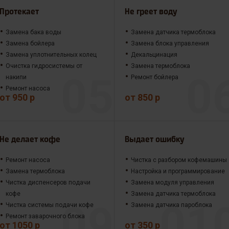
Протекает
Не греет воду
Замена бака воды
Замена датчика термоблока
Замена бойлера
Замена блока управления
Замена уплотнительных колец
Декальцинация
Очистка гидросистемы от
Замена термоблока
накипи
Ремонт бойлера
Ремонт насоса
от 950 р
от 850 р
Не делает кофе
Выдает ошибку
Ремонт насоса
Чистка с разбором кофемашины
Замена термоблока
Настройка и программирование
Чистка диспенсеров подачи
Замена модуля управления
кофе
Замена датчика термоблока
Чистка системы подачи кофе
Замена датчика пароблока
Ремонт заварочного блока
от 1050 р
от 350 р