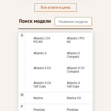
Все услуги и цены
Поиск модели
A
Atlantic I CV
Atlantic I PCI
PCI NV
NV
Atlantic II
Atlantic II
Compact
Atlantic II CV
Atlantic II CV
Compact
Atlantic II CV
Atlantic II
Tall Cups
Tall Cups
M
Marina
Marina CV
P
Prestige
Prestige