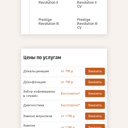
Revolution II
Revolution II
CV
Prestige
Prestige
Revolution III
Revolution III
CV
Цены по услугам
Декальцинация
от 790 р
Заказать
Декофенация
от 790 р
Заказать
Забор кофемашины
Бесплатно*
Заказать
в сервис
Диагностика
Бесплатно*
Заказать
Замена жерновов
от 1790 р
Заказать
Замена
от 1290 р
Заказать