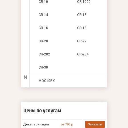
CR-10
CR-1000
CR-14
CR-15
CR-16
CR-18
CR-20
CR-22
CR-282
CR-284
CR-30
M
MQC10BX
Цены по услугам
Декальцинация
от 790 р
Заказать