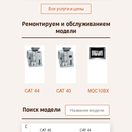
Все услуги и цены
Ремонтируем и
обслуживанием
модели
C10BX
CAT 44
CAT 40
MQC10BX
CAT 4
Поиск модели
C
CAT 40
CAT 44