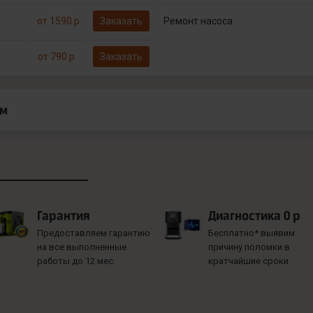
от 1590 р
Заказать
Ремонт насоса
от 790 р
Заказать
ам
Гарантия
Диагностика 0 р
Предоставляем гарантию
Бесплатно* выявим
на все выполненные
причину поломки в
работы до 12 мес.
кратчайшие сроки.