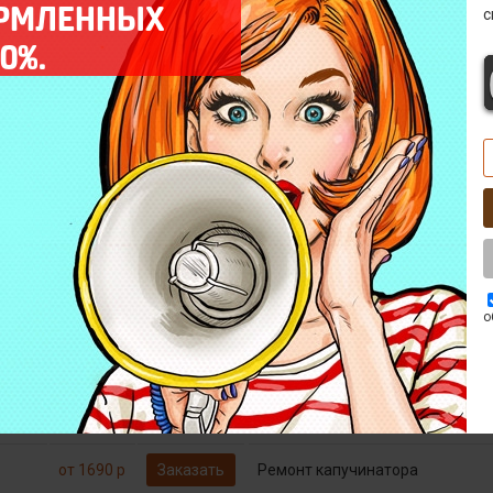
ОРМЛЕННЫХ
с
0%.
от 790 р
Заказать
Декофенация
Бесплатно*
Заказать
Диагностика
от 1790 р
Заказать
Замена микровыключателей
о
от 1490 р
Заказать
Замена тена
пы
от 690 р
Заказать
Комплексная профилактика
от 1690 р
Заказать
Ремонт капучинатора