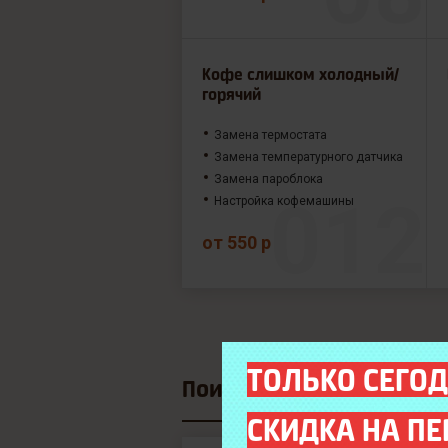
Кофе слишком холодный/
горячий
Замена термостата
Замена температурного датчика
Замена пароблока
Настройка кофемашины
от 550 р
ТОЛЬКО СЕГОД
Поиск модели
СКИДКА НА ПЕ