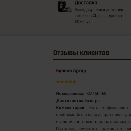
Доставка
Выезд курьера и доставка
техники в СЦ и на адрес от
30 минут.
Отзывы
клиентов
Бубнов Артур
Номер заказа:
KM150268
Достоинства:
Быстро
от сервис с
Комментарий:
Есть кофемашина S
инка у меня не
проблема была следующая после дли
го подождать.
стало очень плохо подаваться кофе
у без проблем
Пытались почистить ражок не по