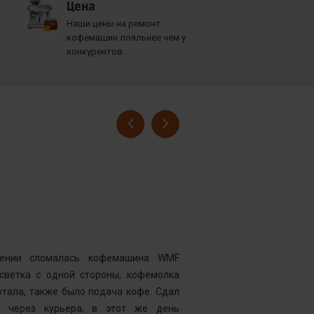
Цена
Наши цены на ремонт
кофемашин лояльнее чем у
конкурентов.
Гусев Серге
Номер заказ
Достоинства
нии сломалась кофемашина WMF
Комментарий
дсветка с одной стороны, кофемолка
выдавать оч
тала, также было подача кофе. Сдал
открывать чи
у через курьера, в этот же день
центр “Рем