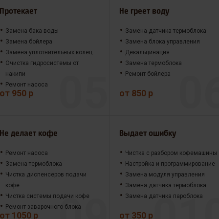
Протекает
Не греет воду
Замена бака воды
Замена датчика термоблока
Замена бойлера
Замена блока управления
Замена уплотнительных колец
Декальцинация
Очистка гидросистемы от
Замена термоблока
накипи
Ремонт бойлера
Ремонт насоса
от 950 р
от 850 р
Не делает кофе
Выдает ошибку
Ремонт насоса
Чистка с разбором кофемашины
Замена термоблока
Настройка и программирование
Чистка диспенсеров подачи
Замена модуля управления
кофе
Замена датчика термоблока
Чистка системы подачи кофе
Замена датчика пароблока
Ремонт заварочного блока
от 1050 р
от 350 р