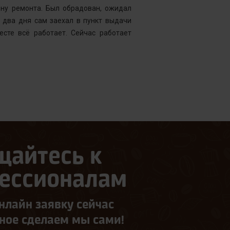
ену ремонта. Был обрадован, ожидал
Менеджер к
 два дня сам заехал в пункт выдачи
службу, кото
есте всё работает. Сейчас работает
что требуетс
следующий д
щайтесь к
ессионалам
нлайн заявку сейчас
ьное сделаем мы сами!