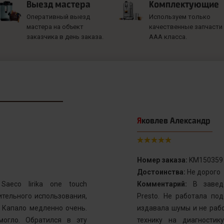
Выезд мастера
Комплектующие
Оперативный выезд
Используем только
мастера на объект
качественные запчасти
заказчика в день заказа.
ААА класса.
Яковлев Александр
Номер заказа:
KM150359
Достоинства:
Не дорого
aeco lirika one touch
Комментарий:
В заведе
тельного использования,
Presto. Не работала по
. Капало медленно очень.
издавала шумы и не рабо
могло. Обратился в эту
технику на диагностик