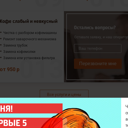
Кофе слабый и невкусный
Остались вопросы?
Чистка с разбором кофемашины
Оставьте заявку, и наш операто
Ремонт заварочного механизма
Замена трубок
Замена кофемолки
Замена или установка фильтра
Перезвоните мне
от 950 р
Все услуги и цены
НЯ!
а
РВЫЕ 5