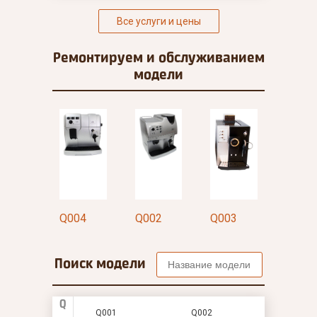
Все услуги и цены
Ремонтируем и
обслуживанием
модели
03
Q004
Q002
Q003
Q004
Поиск модели
Q
Q001
Q002