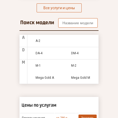
Все услуги и цены
Поиск модели
A
A-2
D
DA-4
DM-4
M
M-1
M-2
Mega Gold A
Mega Gold M
Цены по услугам
Декальцинация
от 790 р
Заказать