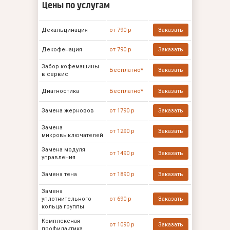
Цены по услугам
Декальцинация
от 790 р
Заказать
Декофенация
от 790 р
Заказать
Забор кофемашины
Бесплатно*
Заказать
в сервис
Диагностика
Бесплатно*
Заказать
Замена жерновов
от 1790 р
Заказать
Замена
от 1290 р
Заказать
микровыключателей
Замена модуля
от 1490 р
Заказать
управления
Замена тена
от 1890 р
Заказать
Замена
уплотнительного
от 690 р
Заказать
кольца группы
Комплексная
от 1090 р
Заказать
профилактика