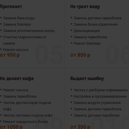
Протекает
Не греет воду
Замена бака воды
Замена датчика термоблока
Замена бойлера
Замена блока управления
Замена уплотнительных колец
Декальцинация
Очистка гидросистемы от
Замена термоблока
накипи
Ремонт бойлера
Ремонт насоса
от 950 р
от 850 р
Не делает кофе
Выдает ошибку
Ремонт насоса
Чистка с разбором кофемашины
Замена термоблока
Настройка и программирование
Чистка диспенсеров подачи
Замена модуля управления
кофе
Замена датчика термоблока
Чистка системы подачи кофе
Замена датчика пароблока
Ремонт заварочного блока
от 1050 р
от 350 р