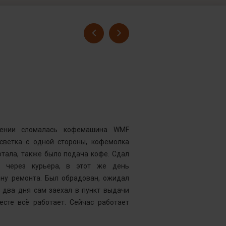
Гусев Серге
Номер заказ
Достоинства
нии сломалась кофемашина WMF
Комментарий
дсветка с одной стороны, кофемолка
выдавать оч
тала, также было подача кофе. Сдал
открывать чи
у через курьера, в этот же день
центр “Рем
ену ремонта. Был обрадован, ожидал
Менеджер к
 два дня сам заехал в пункт выдачи
службу, кото
есте всё работает. Сейчас работает
что требуетс
следующий д