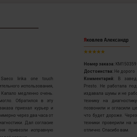
Яковлев Александр
Номер заказа:
KM150359
Достоинства:
Не дорого
aeco lirika one touch
Комментарий:
В заведе
тельного использования,
Presto. Не работала по
. Капало медленно очень.
издавала шумы и не рабо
могло. Обратился в эту
технику на диагностик
заказа приехал курьер и
позвонили и огласили ц
имерно через два часа от
что будет дороже. Через
иагностики. Дал согласие
техники проверили на м
ня привезли исправную
отлично. Спасибо вам.