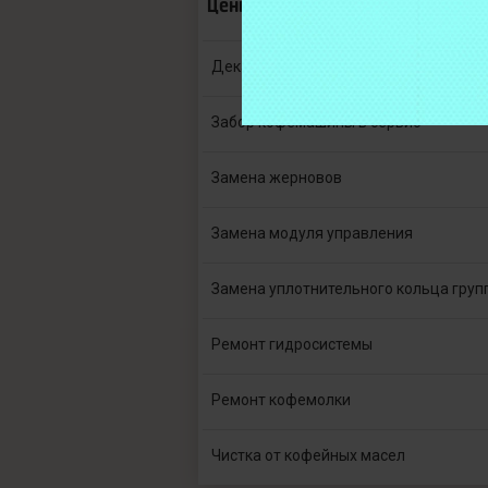
Цены по услугам
Декальцинация
Забор кофемашины в сервис
Замена жерновов
Замена модуля управления
Замена уплотнительного кольца груп
Ремонт гидросистемы
Ремонт кофемолки
Чистка от кофейных масел