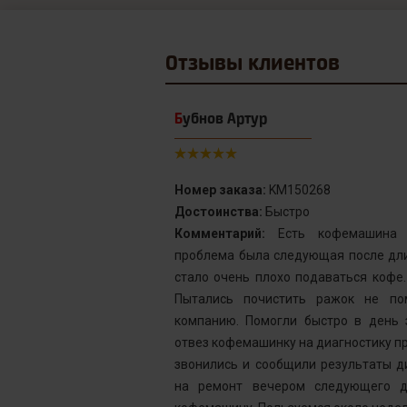
Отзывы
клиентов
Бубнов Артур
Номер заказа:
KM150268
Достоинства:
Быстро
от сервис с
Комментарий:
Есть кофемашина S
инка у меня не
проблема была следующая после дли
го подождать.
стало очень плохо подаваться кофе
у без проблем
Пытались почистить ражок не по
ней, как мне
компанию. Помогли быстро в день 
шинка готова.
отвез кофемашинку на диагностику пр
ым. Желаю вам
звонились и сообщили результаты д
на ремонт вечером следующего д