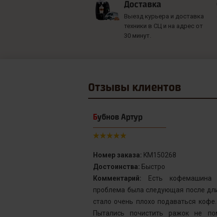
Доставка
Выезд курьера и доставка
техники в СЦ и на адрес от
30 минут.
Отзывы
клиентов
Бубнов Артур
Номер заказа:
KM150268
Достоинства:
Быстро
от сервис с
Комментарий:
Есть кофемашина S
инка у меня не
проблема была следующая после дли
го подождать.
стало очень плохо подаваться кофе
у без проблем
Пытались почистить ражок не по