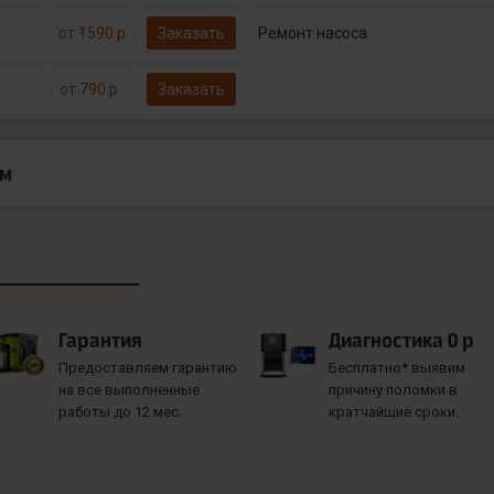
от 1590 р
Заказать
Ремонт насоса
от 790 р
Заказать
ам
Гарантия
Диагностика 0 р
Предоставляем гарантию
Бесплатно* выявим
на все выполненные
причину поломки в
работы до 12 мес.
кратчайшие сроки.