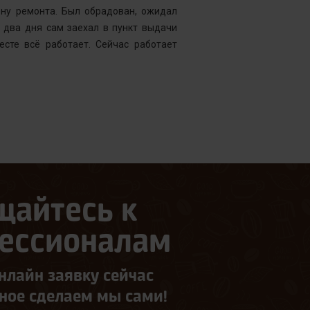
ену ремонта. Был обрадован, ожидал
Менеджер к
 два дня сам заехал в пункт выдачи
службу, кото
есте всё работает. Сейчас работает
что требуетс
следующий д
щайтесь к
ессионалам
нлайн заявку сейчас
ьное сделаем мы сами!