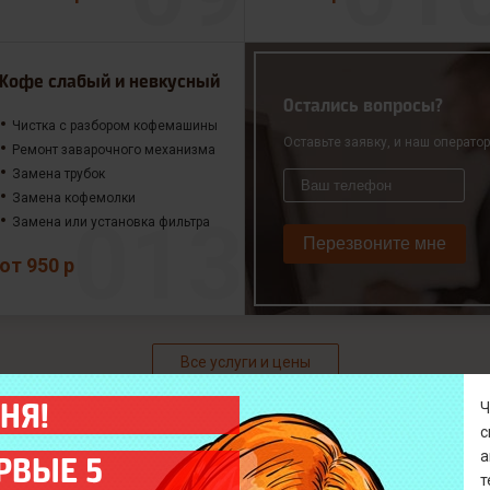
Кофе слабый и невкусный
Остались вопросы?
Чистка с разбором кофемашины
Оставьте заявку, и наш операто
Ремонт заварочного механизма
Замена трубок
Замена кофемолки
Замена или установка фильтра
Перезвоните мне
от 950 р
Все услуги и цены
НЯ!
а
РВЫЕ 5