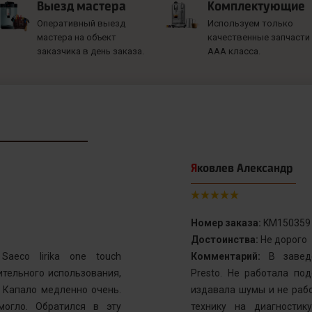
Выезд мастера
Комплектующие
Оперативный выезд
Используем только
мастера на объект
качественные запчасти
заказчика в день заказа.
ААА класса.
Яковлев Александр
Номер заказа:
KM150359
Достоинства:
Не дорого
aeco lirika one touch
Комментарий:
В заведе
тельного использования,
Presto. Не работала по
. Капало медленно очень.
издавала шумы и не рабо
могло. Обратился в эту
технику на диагностик