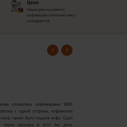
Цена
Наши цены на ремонт
кофемашин лояльнее чем у
конкурентов.
Гусев Серге
Номер заказ
Достоинства
нии сломалась кофемашина WMF
Комментарий
дсветка с одной стороны, кофемолка
выдавать оч
тала, также было подача кофе. Сдал
открывать чи
у через курьера, в этот же день
центр “Рем