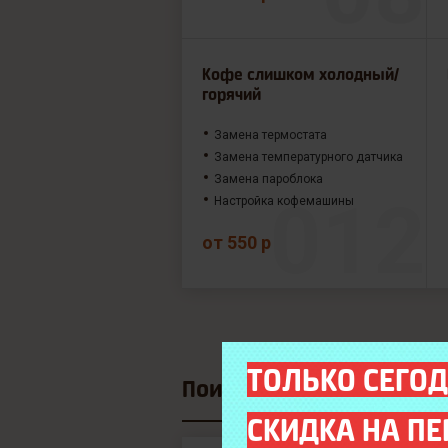
Кофе слишком холодный/
горячий
Замена термостата
Замена температурного датчика
Замена пароблока
Настройка кофемашины
от 550 р
ТОЛЬКО СЕГОД
Поиск модели
СКИДКА НА ПЕ