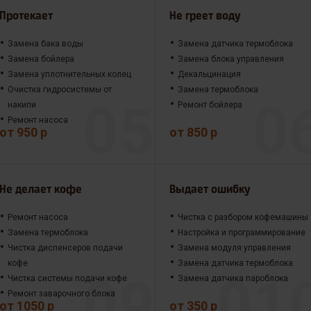
Протекает
Не греет воду
Замена бака воды
Замена датчика термоблока
Замена бойлера
Замена блока управления
Замена уплотнительных колец
Декальцинация
Очистка гидросистемы от
Замена термоблока
накипи
Ремонт бойлера
Ремонт насоса
от 950 р
от 850 р
Не делает кофе
Выдает ошибку
Ремонт насоса
Чистка с разбором кофемашины
Замена термоблока
Настройка и программирование
Чистка диспенсеров подачи
Замена модуля управления
кофе
Замена датчика термоблока
Чистка системы подачи кофе
Замена датчика пароблока
Ремонт заварочного блока
от 1050 р
от 350 р