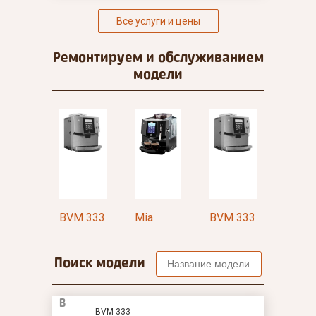
Все услуги и цены
Ремонтируем и
обслуживанием
модели
a
BVM 333
Мia
BVM 333
Мia
Поиск модели
B
BVM 333