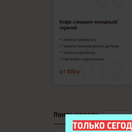
Кофе слишком холодный/
горячий
Замена термостата
Замена температурного датчика
Замена пароблока
Настройка кофемашины
от 550 р
Поиск модели
ТОЛЬКО СЕГОД