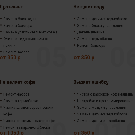
Протекает
Не греет воду
Замена бака воды
Замена датчика термоблока
Замена бойлера
Замена блока управления
Замена уплотнительных колец
Декальцинация
Очистка гидросистемы от
Замена термоблока
накипи
Ремонт бойлера
Ремонт насоса
от 950 р
от 850 р
Не делает кофе
Выдает ошибку
Ремонт насоса
Чистка с разбором кофемашины
Замена термоблока
Настройка и программирование
Чистка диспенсеров подачи
Замена модуля управления
кофе
Замена датчика термоблока
Чистка системы подачи кофе
Замена датчика пароблока
Ремонт заварочного блока
от 1050 р
от 350 р