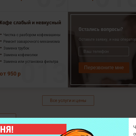
Кофе слабый и невкусный
Остались вопросы?
Чистка с разбором кофемашины
Оставьте заявку, и наш операто
Ремонт заварочного механизма
Замена трубок
Замена кофемолки
Замена или установка фильтра
Перезвоните мне
от 950 р
Все услуги и цены
НЯ!