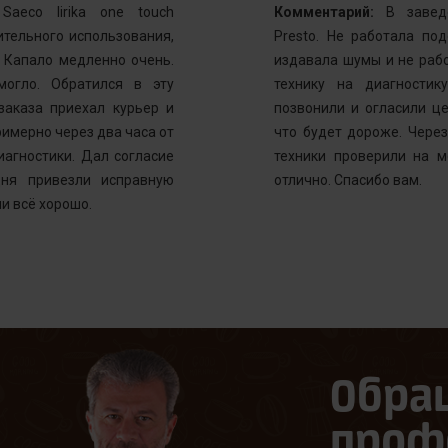
aeco lirika one touch
Комментарий:
В заведе
тельного использования,
Presto. Не работала по
. Капало медленно очень.
издавала шумы и не рабо
могло. Обратился в эту
технику на диагностик
заказа приехал курьер и
позвонили и огласили ц
имерно через два часа от
что будет дороже. Через
иагностики. Дал согласие
техники проверили на м
ня привезли исправную
отлично. Спасибо вам.
и всё хорошо.
Обра
проф