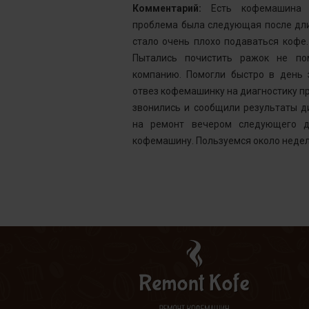
от сервис с
Комментарий:
Есть кофемашина S
инка у меня не
проблема была следующая после дли
го подождать.
стало очень плохо подаваться кофе
у без проблем
Пытались почистить ражок не по
ней, как мне
компанию. Помогли быстро в день 
шинка готова.
отвез кофемашинку на диагностику пр
ым. Желаю вам
звонились и сообщили результаты д
на ремонт вечером следующего д
кофемашину. Пользуемся около недел