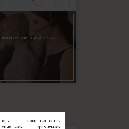
р перезвонит Вам через 2 минуты.
Чтобы воспользоваться
специальной премиумной