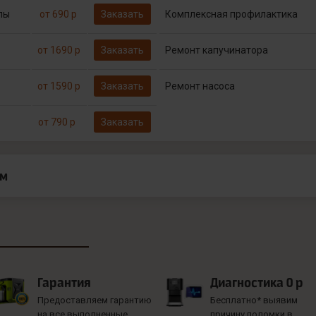
пы
от 690 р
Заказать
Комплексная профилактика
от 1690 р
Заказать
Ремонт капучинатора
от 1590 р
Заказать
Ремонт насоса
от 790 р
Заказать
ам
Гарантия
Диагностика 0 р
Предоставляем гарантию
Бесплатно* выявим
на все выполненные
причину поломки в