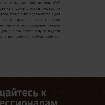
нии сломалась кофемашина WMF
Комментарий
дсветка с одной стороны, кофемолка
выдавать оч
тала, также было подача кофе. Сдал
открывать чи
у через курьера, в этот же день
центр “Рем
ену ремонта. Был обрадован, ожидал
Менеджер к
 два дня сам заехал в пункт выдачи
службу, кото
есте всё работает. Сейчас работает
что требуетс
следующий д
щайтесь к
ессионалам