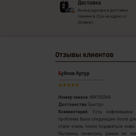
Доставка
Выезд курьера и доставка
техники в СЦ и на адрес от
30 минут.
Отзывы
клиентов
Бубнов Артур
Номер заказа:
KM150268
Достоинства:
Быстро
от сервис с
Комментарий:
Есть кофемашина S
инка у меня не
проблема была следующая после дли
го подождать.
стало очень плохо подаваться кофе
у без проблем
Пытались почистить ражок не по