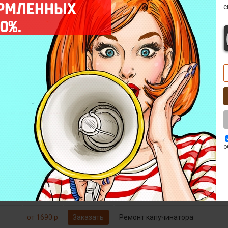
ОРМЛЕННЫХ
с
0%.
от 790 р
Заказать
Декофенация
Бесплатно*
Заказать
Диагностика
от 1790 р
Заказать
Замена микровыключателей
о
от 1490 р
Заказать
Замена тена
пы
от 690 р
Заказать
Комплексная профилактика
от 1690 р
Заказать
Ремонт капучинатора