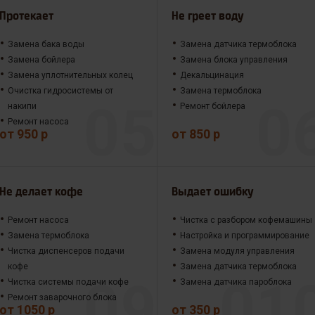
Протекает
Не греет воду
Замена бака воды
Замена датчика термоблока
Замена бойлера
Замена блока управления
Замена уплотнительных колец
Декальцинация
Очистка гидросистемы от
Замена термоблока
накипи
Ремонт бойлера
Ремонт насоса
от 950 р
от 850 р
Не делает кофе
Выдает ошибку
Ремонт насоса
Чистка с разбором кофемашины
Замена термоблока
Настройка и программирование
Чистка диспенсеров подачи
Замена модуля управления
кофе
Замена датчика термоблока
Чистка системы подачи кофе
Замена датчика пароблока
Ремонт заварочного блока
от 1050 р
от 350 р