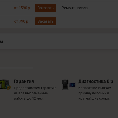
от 1590 р
Заказать
Ремонт насоса
от 790 р
Заказать
ам
Гарантия
Диагностика 0 р
Предоставляем гарантию
Бесплатно* выявим
на все выполненные
причину поломки в
работы до 12 мес.
кратчайшие сроки.