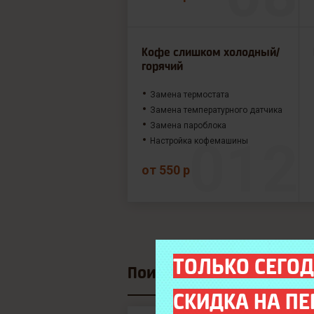
Кофе слишком холодный/
горячий
Замена термостата
Замена температурного датчика
Замена пароблока
Настройка кофемашины
от 550 р
ТОЛЬКО СЕГОД
Поиск модели
СКИДКА НА ПЕ