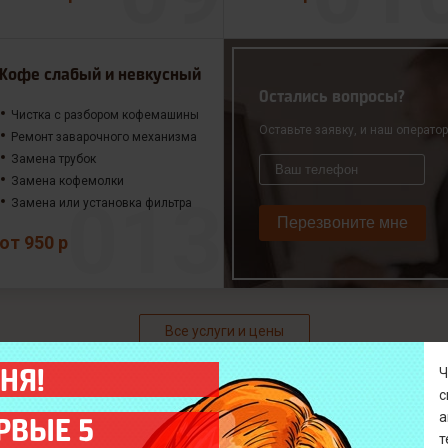
Кофе слабый и невкусный
Остались вопросы?
Чистка с разбором кофемашины
Оставьте заявку, и наш операто
Ремонт заварочного механизма
Замена трубок
Замена кофемолки
Замена или установка фильтра
Перезвоните мне
от 950 р
Все услуги и цены
НЯ!
а
РВЫЕ 5