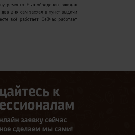
ену ремонта. Был обрадован, ожидал
Менеджер к
 два дня сам заехал в пункт выдачи
службу, кото
есте всё работает. Сейчас работает
что требуетс
следующий д
щайтесь к
ессионалам
нлайн заявку сейчас
ьное сделаем мы сами!