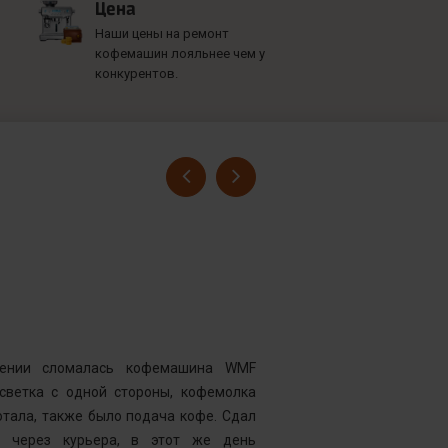
Цена
Наши цены на ремонт
кофемашин лояльнее чем у
конкурентов.
Гусев Серге
Номер заказ
Достоинства
нии сломалась кофемашина WMF
Комментарий
дсветка с одной стороны, кофемолка
выдавать оч
тала, также было подача кофе. Сдал
открывать чи
у через курьера, в этот же день
центр “Рем