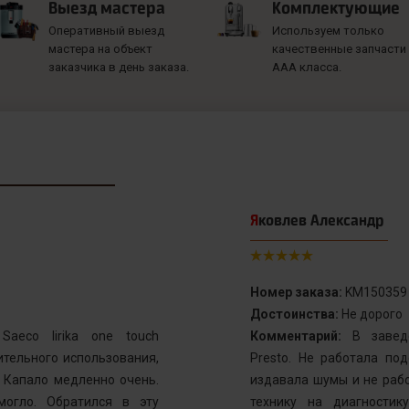
Выезд мастера
Комплектующие
Оперативный выезд
Используем только
мастера на объект
качественные запчасти
заказчика в день заказа.
ААА класса.
Яковлев Александр
Номер заказа:
KM150359
Достоинства:
Не дорого
aeco lirika one touch
Комментарий:
В заведе
тельного использования,
Presto. Не работала по
. Капало медленно очень.
издавала шумы и не рабо
могло. Обратился в эту
технику на диагностик