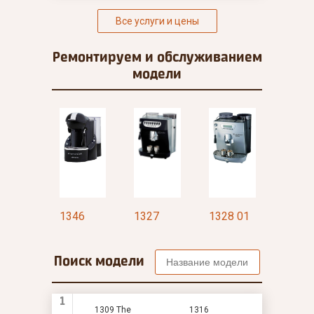
Все услуги и цены
Ремонтируем и
обслуживанием
модели
47
1346
1327
1328 01
1328 
Поиск модели
1
1309 The
1316